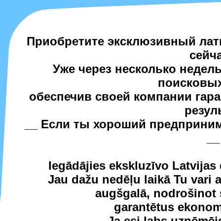
Приобретите эксклюзивный латв
сейча
Уже через несколько недел
поисковых
обеспечив своей компании гар
резул
__ Если ты хороший предпринима
__
Iegādājies ekskluzīvo Latvijas
Jau dažu nedēļu laikā Tu vari
augšgalā, nodrošino
garantētus ekonom
__ Ja esi labs uzņēmējs